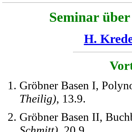
Seminar über
H. Krede
Vort
Gröbner Basen I, Polyn
Theilig)
, 13.9.
Gröbner Basen II, Buch
Schmitt)
, 20.9.